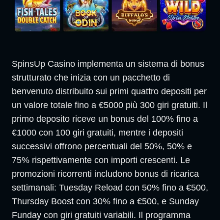
SpinsUp Casino implementa un sistema di bonus
strutturato che inizia con un pacchetto di
benvenuto distribuito sui primi quattro depositi per
un valore totale fino a €5000 più 300 giri gratuiti. Il
primo deposito riceve un bonus del 100% fino a
€1000 con 100 giri gratuiti, mentre i depositi
successivi offrono percentuali del 50%, 50% e
75% rispettivamente con importi crescenti. Le
promozioni ricorrenti includono bonus di ricarica
settimanali: Tuesday Reload con 50% fino a €500,
Thursday Boost con 30% fino a €500, e Sunday
Funday con giri gratuiti variabili. Il programma