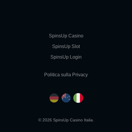
SpinsUp Casino
SpinsUp Slot
SpinsUp Login
Politica sulla Privacy
© 2026
SpinsUp Casino Italia
.