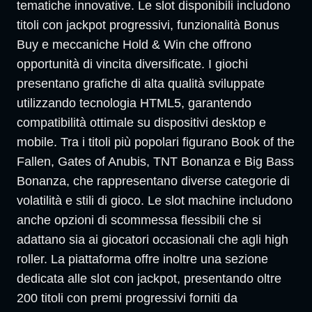
tematiche innovative. Le slot disponibili includono
titoli con jackpot progressivi, funzionalità Bonus
Buy e meccaniche Hold & Win che offrono
opportunità di vincita diversificate. I giochi
presentano grafiche di alta qualità sviluppate
utilizzando tecnologia HTML5, garantendo
compatibilità ottimale su dispositivi desktop e
mobile. Tra i titoli più popolari figurano Book of the
Fallen, Gates of Anubis, TNT Bonanza e Big Bass
Bonanza, che rappresentano diverse categorie di
volatilità e stili di gioco. Le slot machine includono
anche opzioni di scommessa flessibili che si
adattano sia ai giocatori occasionali che agli high
roller. La piattaforma offre inoltre una sezione
dedicata alle slot con jackpot, presentando oltre
200 titoli con premi progressivi forniti da