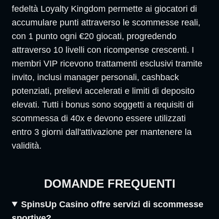
fedeltà Loyalty Kingdom permette ai giocatori di
accumulare punti attraverso le scommesse reali,
con 1 punto ogni €20 giocati, progredendo
attraverso 10 livelli con ricompense crescenti. I
membri VIP ricevono trattamenti esclusivi tramite
invito, inclusi manager personali, cashback
potenziati, prelievi accelerati e limiti di deposito
elevati. Tutti i bonus sono soggetti a requisiti di
scommessa di 40x e devono essere utilizzati
entro 3 giorni dall'attivazione per mantenere la
validità.
DOMANDE FREQUENTI
SpinsUp Casino offre servizi di scommesse
sportive?