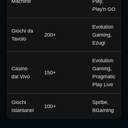
Machine
Play,
Play'n GO
Evolution
Giochi da
200+
Gaming,
Tavolo
Ezugi
Evolution
Casino
Gaming,
150+
dal Vivo
Pragmatic
Play Live
Giochi
Spribe,
100+
Istantanei
BGaming