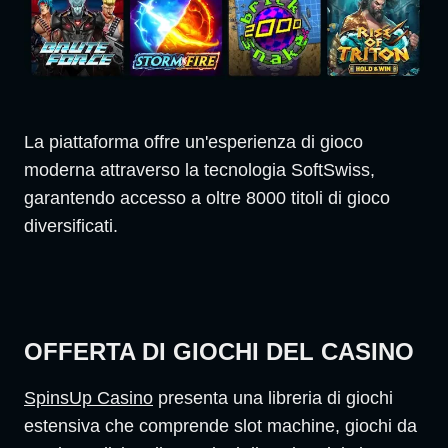
La piattaforma offre un'esperienza di gioco
moderna attraverso la tecnologia SoftSwiss,
garantendo accesso a oltre 8000 titoli di gioco
diversificati.
OFFERTA DI GIOCHI DEL CASINO
SpinsUp Casino
presenta una libreria di giochi
estensiva che comprende slot machine, giochi da