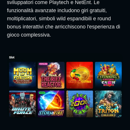
sviluppatori come Playtech e NetEnt. Le
funzionalità avanzate includono giri gratuiti,
moltiplicatori, simboli wild espandibili e round
bonus interattivi che arricchiscono l'esperienza di
gioco complessiva.